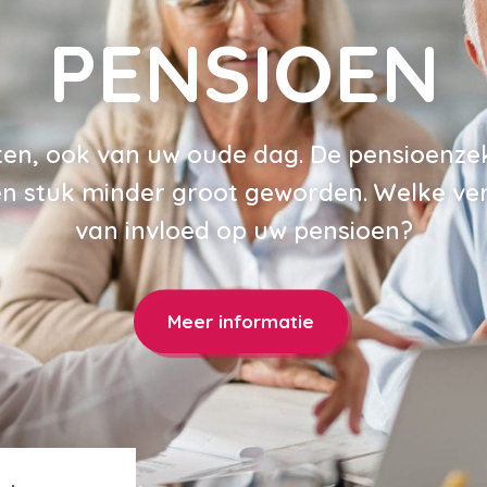
PENSIOEN
eten, ook van uw oude dag. De pensioenzek
en stuk minder groot geworden. Welke ve
van invloed op uw pensioen?
Meer informatie