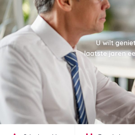
U wilt geni
laatste jaren e