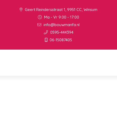
Geert Reindersstraat 1, 9951 CC, Winsum
Ma - Vr 9:00 - 17:00
info@bouwmanfa.nl
0595-444394
06-15087405