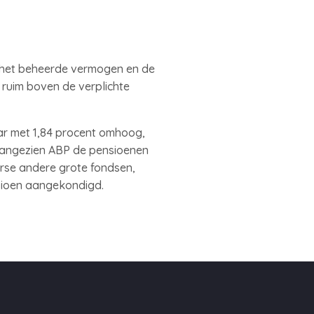
 het beheerde vermogen en de
s ruim boven de verplichte
aar met 1,84 procent omhoog,
 aangezien ABP de pensioenen
erse andere grote fondsen,
nsioen aangekondigd.