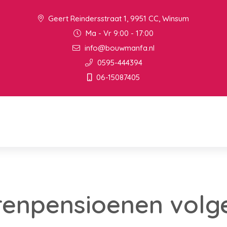
Geert Reindersstraat 1, 9951 CC, Winsum
Ma - Vr 9:00 - 17:00
info@bouwmanfa.nl
0595-444394
06-15087405
enpensioenen volge