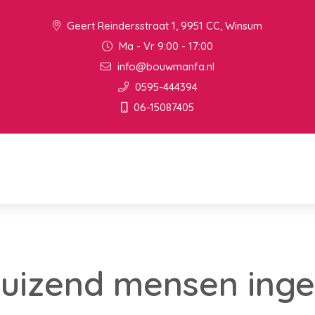
Geert Reindersstraat 1, 9951 CC, Winsum
Ma - Vr 9:00 - 17:00
info@bouwmanfa.nl
0595-444394
06-15087405
duizend mensen ing