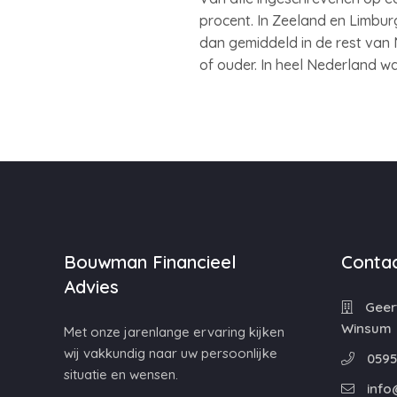
procent. In Zeeland en Limbur
dan gemiddeld in de rest van 
of ouder. In heel Nederland wa
Bouwman Financieel
Contac
Advies
Geert
Winsum
Met onze jarenlange ervaring kijken
wij vakkundig naar uw persoonlijke
0595
situatie en wensen.
info