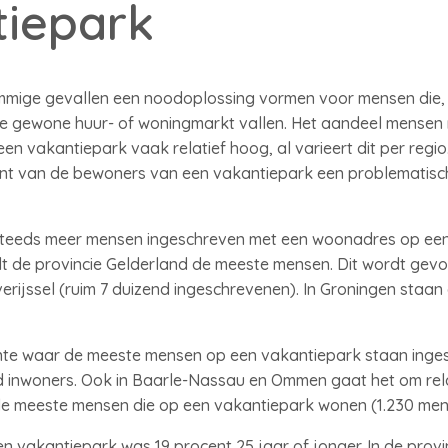
tiepark
mmige gevallen een noodoplossing vormen voor mensen die,
 de gewone huur- of woningmarkt vallen. Het aandeel mensen
en vakantiepark vaak relatief hoog, al varieert dit per regio
nt van de bewoners van een vakantiepark een problematische
 steeds meer mensen ingeschreven met een woonadres op ee
elt de provincie Gelderland de meeste mensen. Dit wordt ge
erijssel (ruim 7 duizend ingeschrevenen). In Groningen staa
te waar de meeste mensen op een vakantiepark staan inges
d inwoners. Ook in Baarle-Nassau en Ommen gaat het om rela
e meeste mensen die op een vakantiepark wonen (1.230 men
 vakantiepark was 19 procent 25 jaar of jonger. In de provin