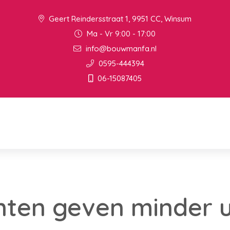
Geert Reindersstraat 1, 9951 CC, Winsum
Ma - Vr 9:00 - 17:00
info@bouwmanfa.nl
0595-444394
06-15087405
ten geven minder u