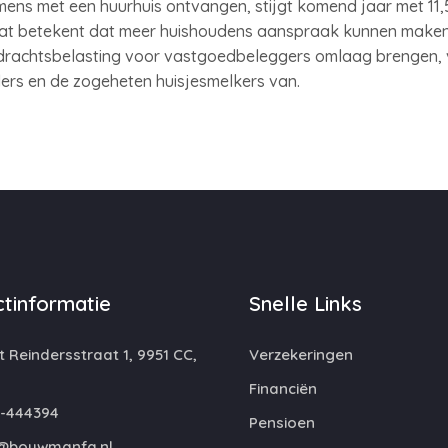
omens met een huurhuis ontvangen, stijgt komend jaar met 11
t betekent dat meer huishoudens aanspraak kunnen maken
erdrachtsbelasting voor vastgoedbeleggers omlaag brengen, 
ders en de zogeheten huisjesmelkers van.
tinformatie
Snelle Links
 Reindersstraat 1, 9951 CC,
Verzekeringen
Financiën
-444394
Pensioen
@bouwmanfa.nl