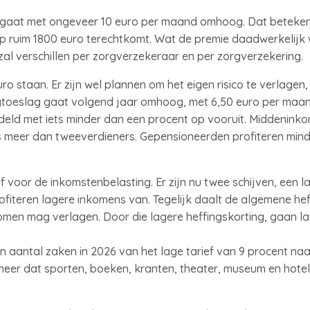
e gaat met ongeveer 10 euro per maand omhoog. Dat beteken
p ruim 1800 euro terechtkomt. Wat de premie daadwerkelijk
zal verschillen per zorgverzekeraar en per zorgverzekering.
euro staan. Er zijn wel plannen om het eigen risico te verlagen
gtoeslag gaat volgend jaar omhoog, met 6,50 euro per maa
eld met iets minder dan een procent op vooruit. Middenink
ts meer dan tweeverdieners. Gepensioneerden profiteren mind
jf voor de inkomstenbelasting. Er zijn nu twee schijven, een 
rofiteren lagere inkomens van. Tegelijk daalt de algemene he
men mag verlagen. Door die lagere heffingskorting, gaan la
aantal zaken in 2026 van het lage tarief van 9 procent naar
meer dat sporten, boeken, kranten, theater, museum en hote