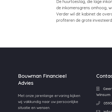
De huurtoeslag, die lage ink
de inkomensgrens omhoog, wa
Verder wil dit kabinet de ov
profiteren de grote investeer
Bouwman Financieel
Contac
Advies
Geert
Winsum
Met onze jarenlange ervaring kijken
wij vakkundig naar uw persoonlijke
0595
situatie en wensen.
info