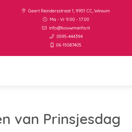
Geert Reindersstraat 1, 9951 CC, Winsum
Ma - Vr 9:00 - 17:00
info@bouwmanfa.nl
0595-444394
06-15087405
n van Prinsjesdag