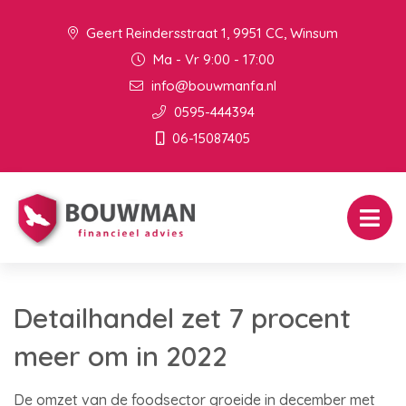
Geert Reindersstraat 1, 9951 CC, Winsum
Ma - Vr 9:00 - 17:00
info@bouwmanfa.nl
0595-444394
06-15087405
Detailhandel zet 7 procent
meer om in 2022
De omzet van de foodsector groeide in december met