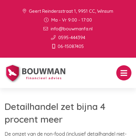
Geert Reindersstraat 1, 9951 CC, Winsum
Ma - Vr 9:00 - 17:00
info@bouwmanfa.nl
0595-444394
06-15087405
Detailhandel zet bijna 4
procent meer
De omzet van de non-food (inclusief detailhandel niet-