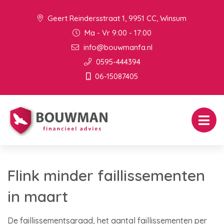
Geert Reindersstraat 1, 9951 CC, Winsum
Ma - Vr 9:00 - 17:00
info@bouwmanfa.nl
0595-444394
06-15087405
Flink minder faillissementen
in maart
De faillissementsgraad, het aantal faillissementen per