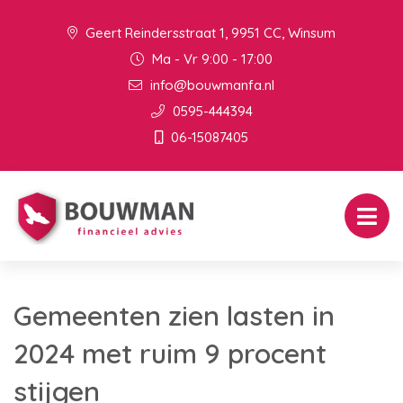
Geert Reindersstraat 1, 9951 CC, Winsum
Ma - Vr 9:00 - 17:00
info@bouwmanfa.nl
0595-444394
06-15087405
Gemeenten zien lasten in
2024 met ruim 9 procent
stijgen