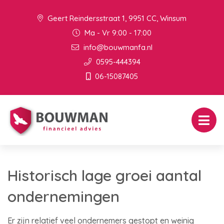
Geert Reindersstraat 1, 9951 CC, Winsum
Ma - Vr 9:00 - 17:00
info@bouwmanfa.nl
0595-444394
06-15087405
Historisch lage groei aantal
ondernemingen
Er zijn relatief veel ondernemers gestopt en weinig