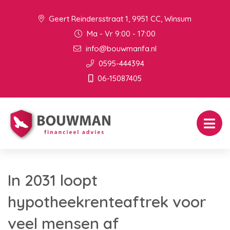
Geert Reindersstraat 1, 9951 CC, Winsum
Ma - Vr 9:00 - 17:00
info@bouwmanfa.nl
0595-444394
06-15087405
In 2031 loopt
hypotheekrenteaftrek voor
veel mensen af