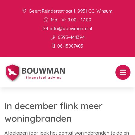
Geert Reindersstraat 1, 9951 CC, Winsum
Ma - Vr 9:00 - 17:00
info@bouwmanfa.nl
0595-444394
06-15087405
In december flink meer
woningbranden
Afgelopen jaar leek het aantal woningbranden te dalen