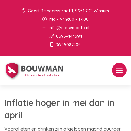
Geert Reindersstraat 1, 9951 CC, Winsum
Ma - Vr 9:00 - 17:00
info@bouwmanfa.nl
0595-444394
06-15087405
Inflatie hoger in mei dan in
april
Vooral eten en drinken zijn afgelopen maand duurder