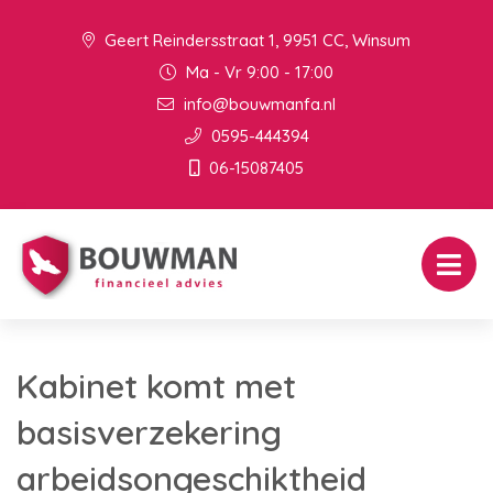
Geert Reindersstraat 1, 9951 CC, Winsum
Ma - Vr 9:00 - 17:00
info@bouwmanfa.nl
0595-444394
06-15087405
Kabinet komt met
basisverzekering
arbeidsongeschiktheid