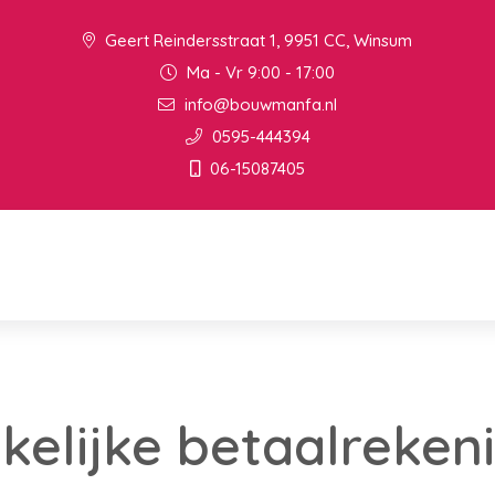
Geert Reindersstraat 1, 9951 CC, Winsum
Ma - Vr 9:00 - 17:00
info@bouwmanfa.nl
0595-444394
06-15087405
kelijke betaalreken