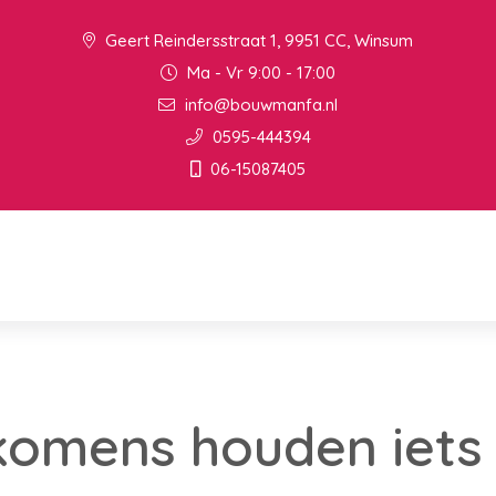
Geert Reindersstraat 1, 9951 CC, Winsum
Ma - Vr 9:00 - 17:00
info@bouwmanfa.nl
0595-444394
06-15087405
komens houden iets