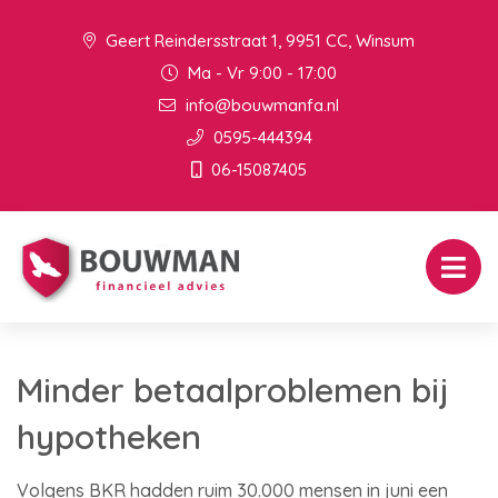
Geert Reindersstraat 1, 9951 CC, Winsum
Ma - Vr 9:00 - 17:00
info@bouwmanfa.nl
0595-444394
06-15087405
Minder betaalproblemen bij
hypotheken
Volgens BKR hadden ruim 30.000 mensen in juni een