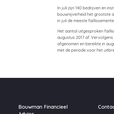
In juli zijn 140 bedrijven en i
bouwnijverheid het grootste aa
in juli de meeste faillissemen
Het aantal uitgesproken failli
augustus 2017 af. Vervolgens b
afgenomen en bereikte in augu
met de periode voor het uitbr
Bouwman Financieel
Contac
Advies