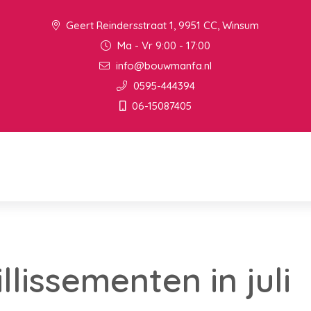
Geert Reindersstraat 1, 9951 CC, Winsum
Ma - Vr 9:00 - 17:00
info@bouwmanfa.nl
0595-444394
06-15087405
llissementen in juli