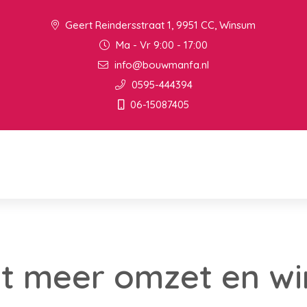
Geert Reindersstraat 1, 9951 CC, Winsum
Ma - Vr 9:00 - 17:00
info@bouwmanfa.nl
0595-444394
06-15087405
t meer omzet en wi