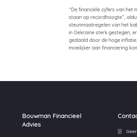
“De financiële cijfers van he
staan op recordhoogte”, aldus
steunmaatregelen van het kabin
in Oekraïne sterk gestegen, e
gedaald door de hoge inflati
moeilijker aan financiering ko
Bouwman Financieel
Contac
Advies
Geert