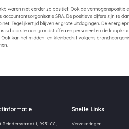
t mkb waren niet eerder zo positief. Ook de vermogenspositie
 accountantsorganisatie SRA. De positieve cijfers zijn te d
et. Tegelijkertijd blijven er grote uitdagingen. De energiep
r is schaarste aan grondstoffen en personeel en de koopkra
e. Ook kan het midden- en kleinbedrijf volgens brancheorga
men.
tinformatie
Snelle Links
 Reindersstraat 1, 9951 CC,
Verzekeringen