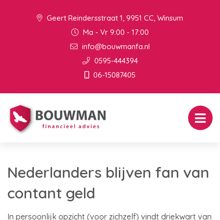
Geert Reindersstraat 1, 9951 CC, Winsum
Ma - Vr 9:00 - 17:00
info@bouwmanfa.nl
0595-444394
06-15087405
Nederlanders blijven fan van
contant geld
In persoonlijk opzicht (voor zichzelf) vindt driekwart van