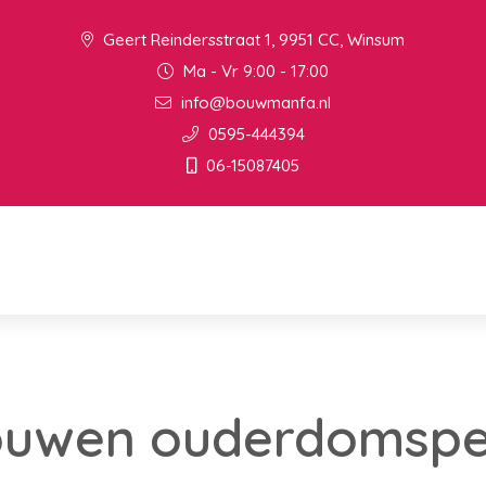
Geert Reindersstraat 1, 9951 CC, Winsum
Ma - Vr 9:00 - 17:00
info@bouwmanfa.nl
0595-444394
06-15087405
ouwen ouderdomspe