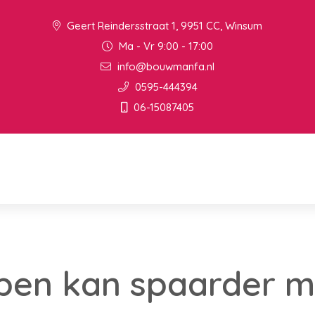
Geert Reindersstraat 1, 9951 CC, Winsum
Ma - Vr 9:00 - 17:00
info@bouwmanfa.nl
0595-444394
06-15087405
pen kan spaarder m