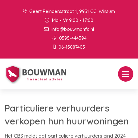
Geert Reindersstraat 1, 9951 CC, Winsum
Ma - Vr 9:00 - 17:00
info@bouwmanfa.nl
0595-444394
06-15087405
Particuliere verhuurders
verkopen hun huurwoningen
Het CBS meldt dat particuliere verhuurders eind 2024