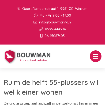
Geert Reindersstraat 1, 9951 CC, Winsum
Ma - Vr 9:00 - 17:00
info@bouwmanfa.nl
0595-444394
06-15087405
Ruim de helft 55-plussers wil
wel kleiner wonen
De grote groep ziet zichzelf in de toekomst liever in een