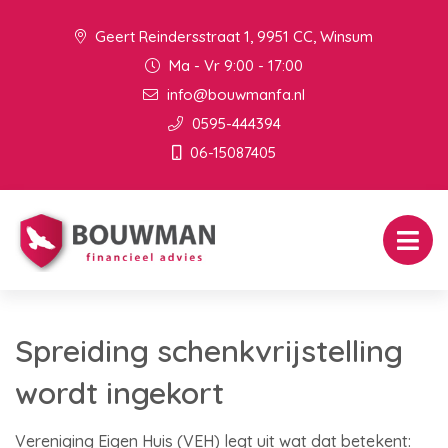
Geert Reindersstraat 1, 9951 CC, Winsum
Ma - Vr 9:00 - 17:00
info@bouwmanfa.nl
0595-444394
06-15087405
Spreiding schenkvrijstelling
wordt ingekort
Vereniging Eigen Huis (VEH) legt uit wat dat betekent: