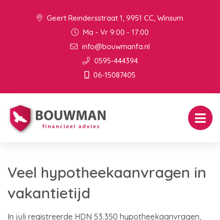
Geert Reindersstraat 1, 9951 CC, Winsum
Ma - Vr 9:00 - 17:00
info@bouwmanfa.nl
0595-444394
06-15087405
Veel hypotheekaanvragen in
vakantietijd
In juli registreerde HDN 53.350 hypotheekaanvragen,