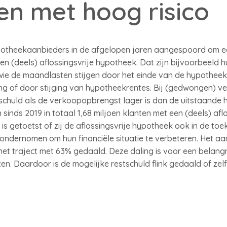
n met hoog risico
potheekaanbieders in de afgelopen jaren aangespoord om e
n (deels) aflossingsvrije hypotheek. Dat zijn bijvoorbeeld 
 wie de maandlasten stijgen door het einde van de hypotheek
ng of door stijging van hypotheekrentes. Bij (gedwongen) 
tschuld als de verkoopopbrengst lager is dan de uitstaande
nds 2019 in totaal 1,68 miljoen klanten met een (deels) afl
 is getoetst of zij de aflossingsvrije hypotheek ook in de t
ondernomen om hun financiële situatie te verbeteren. Het aa
het traject met 63% gedaald. Deze daling is voor een belangr
zen. Daardoor is de mogelijke restschuld flink gedaald of ze