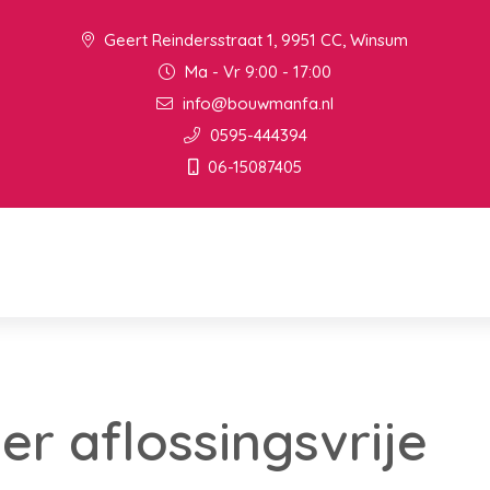
Geert Reindersstraat 1, 9951 CC, Winsum
Ma - Vr 9:00 - 17:00
info@bouwmanfa.nl
0595-444394
06-15087405
er aflossingsvrije