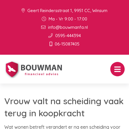
Geert Reindersstraat 1, 9951 CC, Winsum
Ma - Vr 9:00 - 17:00
info@bouwmanfa.nl
0595-444394
06-15087405
Vrouw valt na scheiding vaak
terug in koopkracht
Wat wonen betreft verandert er na een scheiding voor