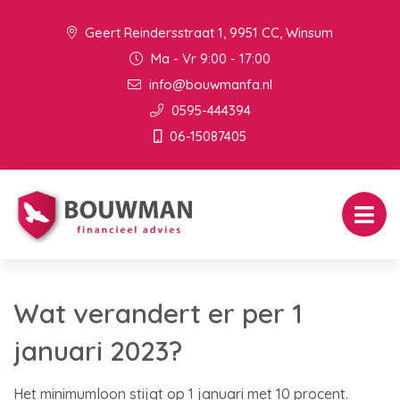
Geert Reindersstraat 1, 9951 CC, Winsum
Ma - Vr 9:00 - 17:00
info@bouwmanfa.nl
0595-444394
06-15087405
Wat verandert er per 1
januari 2023?
Het minimumloon stijgt op 1 januari met 10 procent.