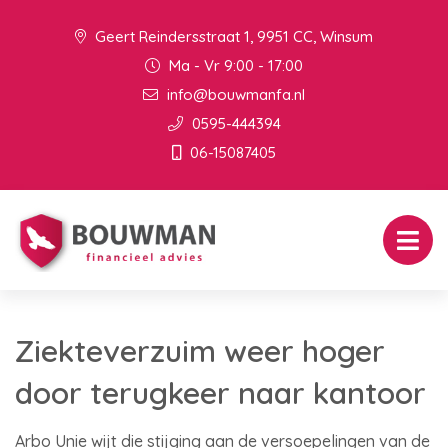
Geert Reindersstraat 1, 9951 CC, Winsum
Ma - Vr 9:00 - 17:00
info@bouwmanfa.nl
0595-444394
06-15087405
Ziekteverzuim weer hoger
door terugkeer naar kantoor
Arbo Unie wijt die stijging aan de versoepelingen van de