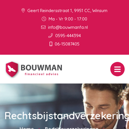
Geert Reindersstraat 1, 9951 CC, Winsum
Ma - Vr 9:00 - 17:00
info@bouwmanfa.nl
0595-444394
06-15087405
Rechtsbijstandverzekerin
Home
Bedrijfsverzekeringen