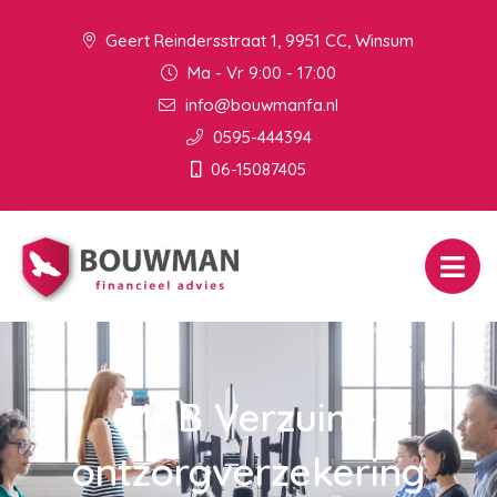
Geert Reindersstraat 1, 9951 CC, Winsum
Ma - Vr 9:00 - 17:00
info@bouwmanfa.nl
0595-444394
06-15087405
MKB Verzuim-
ontzorgverzekering